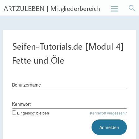
ARTZULEBEN | Mitgliederbereich
Skip
to
content
Seifen-Tutorials.de [Modul 4]
Fette und Öle
Benutzername
Kennwort
Eingeloggt bleiben
Kennwort vergessen?