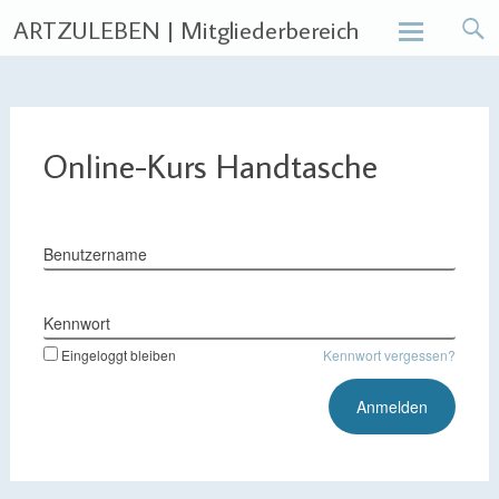
ARTZULEBEN | Mitgliederbereich
Skip
to
content
Online-Kurs Handtasche
Benutzername
Kennwort
Eingeloggt bleiben
Kennwort vergessen?