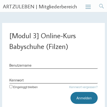
ARTZULEBEN | Mitgliederbereich
Skip
to
content
[Modul 3] Online-Kurs
Babyschuhe (Filzen)
Benutzername
Kennwort
Eingeloggt bleiben
Kennwort vergessen?