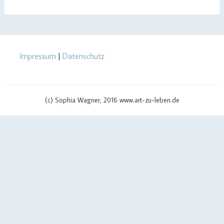
Impressum
|
Datenschutz
(c) Sophia Wagner, 2016 www.art-zu-leben.de
Mitgliederbereich mit
DigiMember